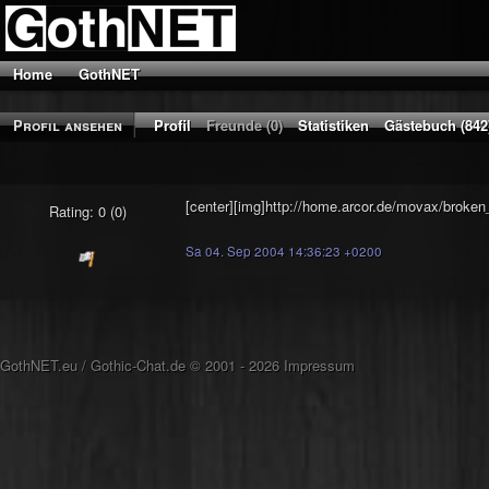
Home
GothNET
Profil ansehen
Profil
Freunde (0)
Statistiken
Gästebuch (842
[center][img]http://home.arcor.de/movax/broken_
Rating: 0 (0)
Sa 04. Sep 2004 14:36:23 +0200
GothNET.eu
/
Gothic-Chat.de
© 2001 - 2026
Impressum