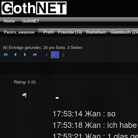
Home
GothNET
Profil ansehen
Profil
Freunde (13)
Statistiken
Gästebuch (23
60 Einträge gefunden, 25 pro Seite, 3 Seiten
1
2
3
Rating: 0 (0)
-
17:53:14 Жan : so
17:53:18 Жan : ich habe
17:53:21 Жan : 1 glas g