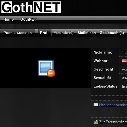
Home
GothNET
Profil ansehen
Profil
Freunde (0)
Statistiken
Gästebuch (4)
Nickname:
--
Wohnort
Geschlecht
we
Sexualität
as
Liebes-Status
in
Nachricht sende
Zur Freundeslist