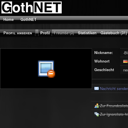
Home
GothNET
Profil ansehen
Profil
Freunde (0)
Statistiken
Gästebuch (31)
Nickname:
-B
Wohnort
Geschlecht
ne
Nachricht sende
Zur Freundeslist
Zur Ignoreliste h