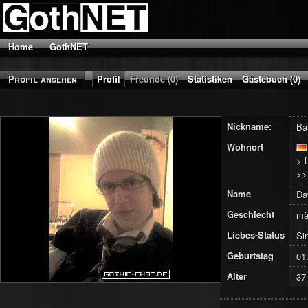
Home
GothNET
Profil ansehen
Profil
Freunde (0)
Statistiken
Gästebuch (0)
Nickname:
Ba
Wohnort
> 
>
Name
Da
Geschlecht
mä
Liebes-Status
Si
Geburtstag
01
Alter
37