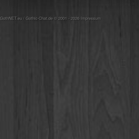
GothNET.eu
/
Gothic-Chat.de
© 2001 - 2026
Impressum