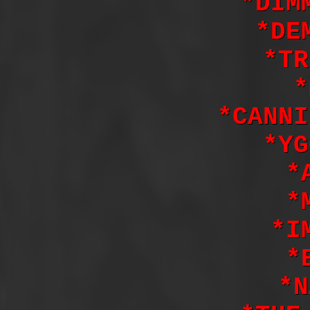
*DIM
*DE
*TR
*
*CANNI
*YG
*
*
*I
*
*N