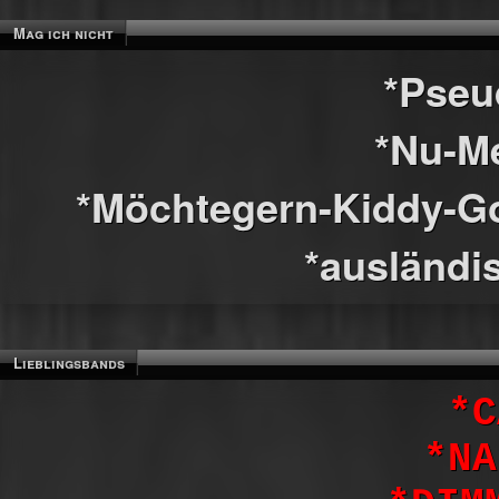
Mag ich nicht
*Pseu
*Nu-Me
*Möchtegern-Kiddy-Go
*ausländi
Lieblingsbands
*C
*NA