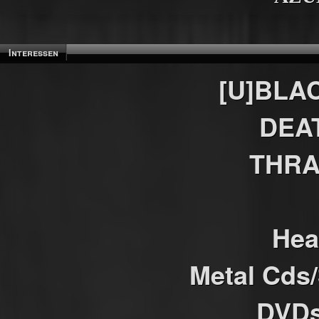
Interessen
[U]BLA
DEA
THRA
Hea
Metal Cds
DVDs