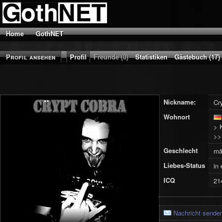
Home
GothNET
Profil ansehen
Profil
Freunde (0)
Statistiken
Gästebuch (17)
Nickname:
Cr
Wohnort
> 
>
Geschlecht
mä
Liebes-Status
in
ICQ
21
Nachricht sende