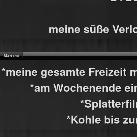
meine süße Verl
Mag ich
*meine gesamte Freizeit m
*am Wochenende ei
*Splatterfi
*Kohle bis z