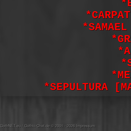
*
*CARPAT
*SAMAEL
*GR
*A
*
*ME
*SEPULTURA [M
GothNET.eu
/
Gothic-Chat.de
© 2001 - 2026
Impressum