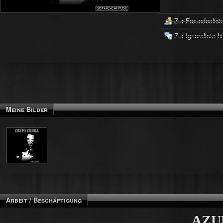
Zur Freundeslist
Zur Ignoreliste h
Meine Bilder
Arbeit / Beschäftigung
AZUB