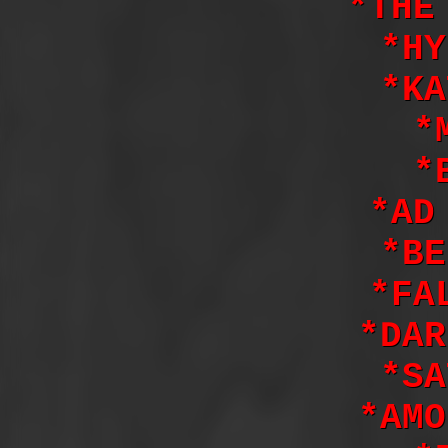
*THE
*HY
*KA
*
*
*AD
*BE
*FA
*DAR
*SA
*AMO