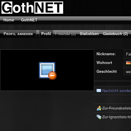
Home
GothNET
Profil ansehen
Profil
Freunde (0)
Statistiken
Gästebuch (0)
Nickname:
Fa
Wohnort
Geschlecht
we
Nachricht sende
Zur Freundeslist
Zur Ignoreliste h