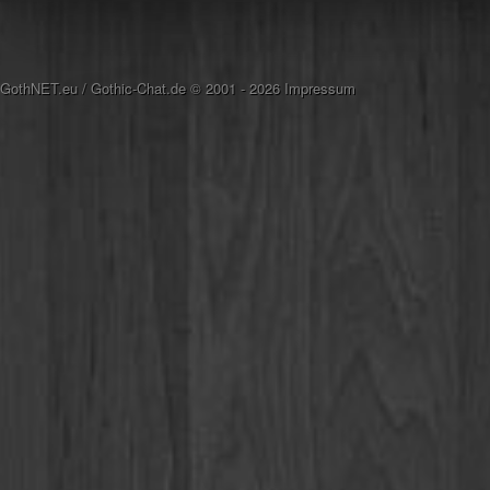
GothNET.eu
/
Gothic-Chat.de
© 2001 - 2026
Impressum