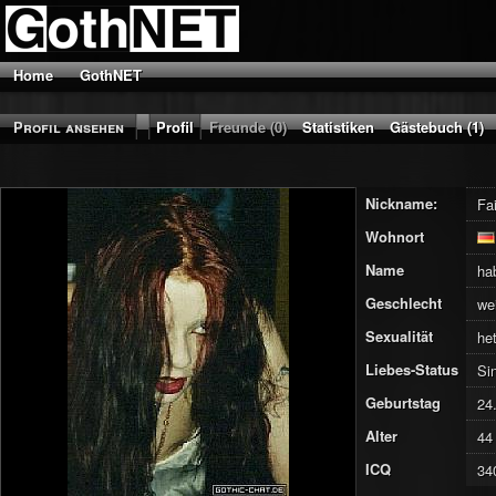
Home
GothNET
Profil ansehen
Profil
Freunde (0)
Statistiken
Gästebuch (1)
Nickname:
Fa
Wohnort
Name
ha
Geschlecht
we
Sexualität
he
Liebes-Status
Si
Geburtstag
24
Alter
44
ICQ
34