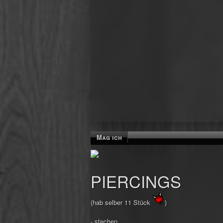
Mag ich
PIERCINGS
(hab selber 11 Stück
)
- stechen