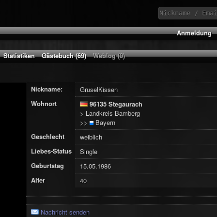
Anmeldung
Statistiken
Gästebuch (69)
Weblog (0)
Nickname:
GruselKissen
Wohnort
96135 Stegaurach
> Landkreis Bamberg
>>
Bayern
Geschlecht
weiblich
Liebes-Status
Single
Geburtstag
15.05.1986
Alter
40
Nachricht senden