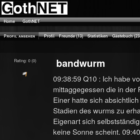
Home
GothNET
Profil ansehen
Profil
Freunde (13)
Statistiken
Gästebuch (23
bandwurm
Rating: 0 (0)
09:38:59 Q10 : Ich habe v
mittaggegessen die in der 
Einer hatte sich absichtlic
Stadien des wurms zu erha
Eigenart sich selbstständi
keine Sonne scheint. 09:40: