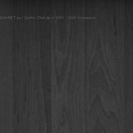
GothNET.eu
/
Gothic-Chat.de
© 2001 - 2026
Impressum