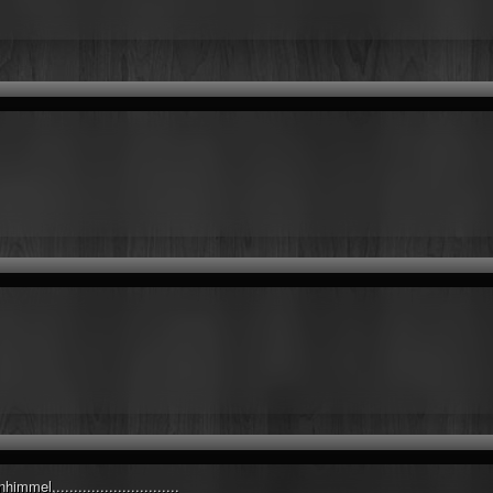
el,............................