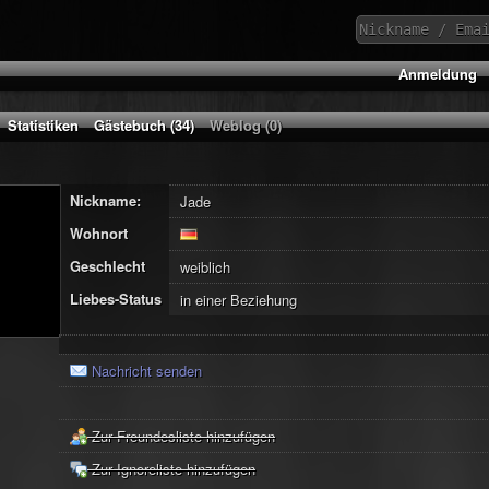
Anmeldung
Statistiken
Gästebuch (34)
Weblog (0)
Nickname:
Jade
Wohnort
Geschlecht
weiblich
Liebes-Status
in einer Beziehung
Nachricht senden
Zur Freundesliste hinzufügen
Zur Ignoreliste hinzufügen