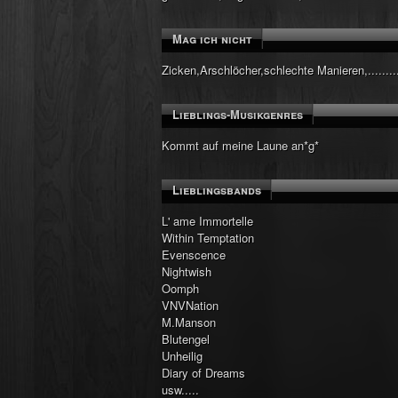
Mag ich nicht
Zicken,Arschlöcher,schlechte Manieren,..........
Lieblings-Musikgenres
Kommt auf meine Laune an*g*
Lieblingsbands
L' ame Immortelle
Within Temptation
Evenscence
Nightwish
Oomph
VNVNation
M.Manson
Blutengel
Unheilig
Diary of Dreams
usw.....