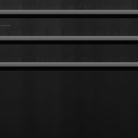
.......