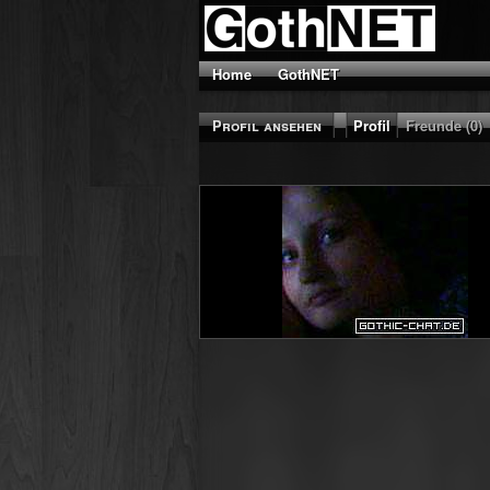
Home
GothNET
Profil ansehen
Profil
Freunde (0)