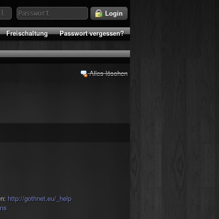
Login
Freischaltung
Passwort vergessen?
Alles löschen
en:
http://gothnet.eu/_help
ins