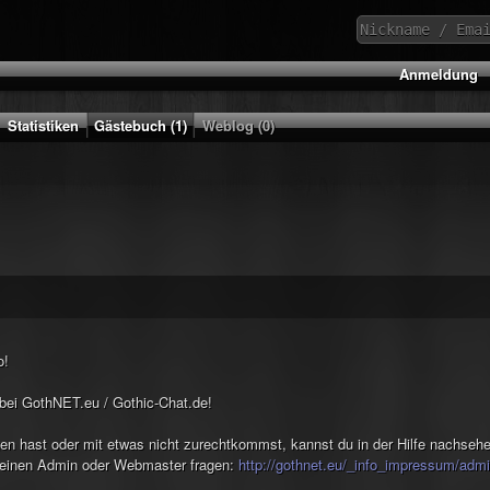
Anmeldung
Statistiken
Gästebuch (1)
Weblog (0)
o!
ei GothNET.eu / Gothic-Chat.de!
gen hast oder mit etwas nicht zurechtkommst, kannst du in der Hilfe nachseh
 einen Admin oder Webmaster fragen:
http://gothnet.eu/_info_impressum/adm