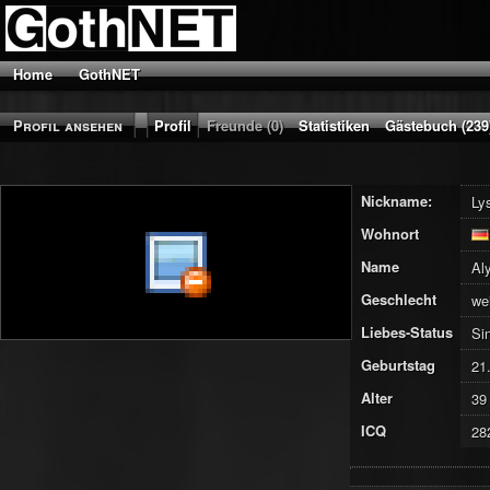
Home
GothNET
Profil ansehen
Profil
Freunde (0)
Statistiken
Gästebuch (239
Nickname:
Ly
Wohnort
Name
Al
Geschlecht
we
Liebes-Status
Si
Geburtstag
21
Alter
39
ICQ
28