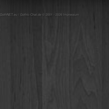
GothNET.eu
/
Gothic-Chat.de
© 2001 - 2026
Impressum