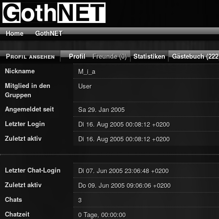
Home
GothNET
Profil ansehen
Profil
Freunde (0)
Statistiken
Gästebuch (222
Nickname
M_i_a
Mitglied in den
User
Gruppen
Angemeldet seit
Sa 29. Jan 2005
Letzter Login
Di 16. Aug 2005 00:08:12 +0200
Zuletzt aktiv
Di 16. Aug 2005 00:08:12 +0200
Letzter Chat-Login
Di 07. Jun 2005 23:06:48 +0200
Zuletzt aktiv
Do 09. Jun 2005 09:06:06 +0200
Chats
3
Chatzeit
0 Tage, 00:00:00