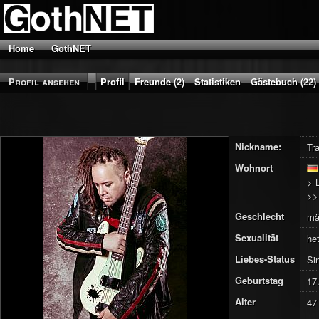
Home
GothNET
Profil ansehen
Profil
Freunde (2)
Statistiken
Gästebuch (22)
Nickname:
Tr
Wohnort
> 
>
Geschlecht
mä
Sexualität
he
Liebes-Status
Si
Geburtstag
17
Alter
47