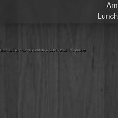
Ame
Lunch
GothNET.eu
/
Gothic-Chat.de
© 2001 - 2026
Impressum