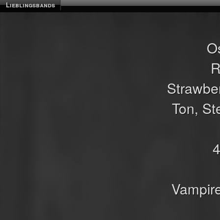
Lieblingsbands
Os
R
Strawbe
Ton, St
4
Vampir