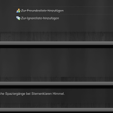
Zur Freundesliste hinzufügen
Zur Ignoreliste hinzufügen
liche Spaziergänge bei Sternenklaren Himmel.