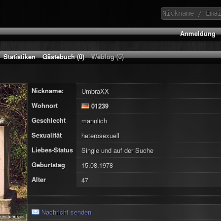
Anmeldung
Statistiken
Gästebuch (0)
Weblog (0)
Nickname:
UmbraXX
Wohnort
01239
Geschlecht
männlich
Sexualität
heterosexuell
Liebes-Status
Single und auf der Suche
Geburtstag
15.08.1978
Alter
47
Nachricht senden