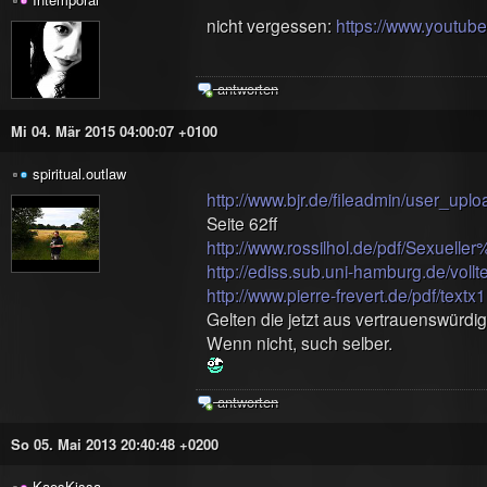
nicht vergessen:
https://www.yout
antworten
Mi 04. Mär 2015 04:00:07 +0100
spiritual.outlaw
http://www.bjr.de/fileadmin/user_up
Seite 62ff
http://www.rossilhol.de/pdf/Sexu
http://ediss.sub.uni-hamburg.de/vollt
http://www.pierre-frevert.de/pdf/text
Gelten die jetzt aus vertrauenswürdig
Wenn nicht, such selber.
antworten
So 05. Mai 2013 20:40:48 +0200
KaosKissa