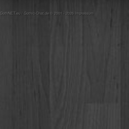
GothNET.eu
/
Gothic-Chat.de
© 2001 - 2026
Impressum