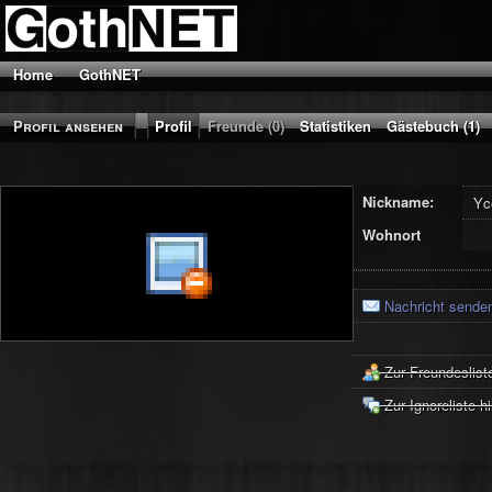
Home
GothNET
Profil ansehen
Profil
Freunde (0)
Statistiken
Gästebuch (1)
Nickname:
Yc
Wohnort
Nachricht sende
Zur Freundeslist
Zur Ignoreliste h