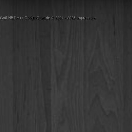
GothNET.eu
/
Gothic-Chat.de
© 2001 - 2026
Impressum