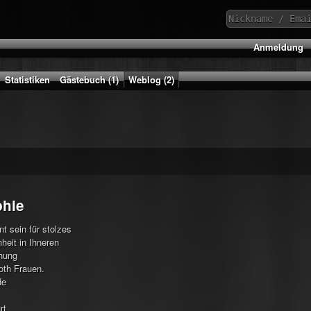
Anmeldung
Statistiken
Gästebuch (1)
Weblog (2)
phie
nt sein für stolzes
heit in Ihneren
hung
oth Frauen.
de
rt