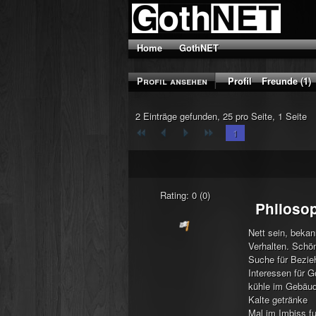
Home
GothNET
Profil ansehen
Profil
Freunde (1)
2 Einträge gefunden, 25 pro Seite, 1 Seite
1
Rating: 0 (0)
Philoso
Nett sein, bekan
Verhalten. Schön
Suche für Bezie
Interessen für G
kühle im Gebäu
Kalte getränke
Mal im Imbiss fu