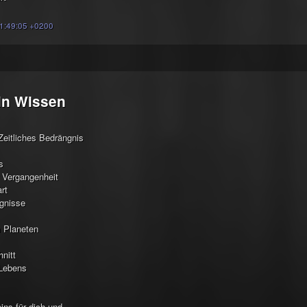
11:49:05 +0200
in Wissen
Zeitliches Bedrängnis
s
 Vergangenheit
rt
gnisse
 Planeten
nitt
Lebens
ins für dich und