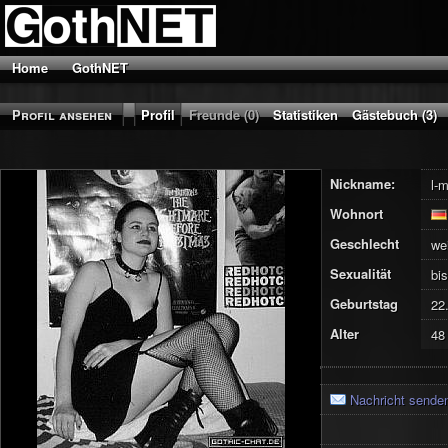
Home
GothNET
Profil ansehen
Profil
Freunde (0)
Statistiken
Gästebuch (3)
Nickname:
l-m
Wohnort
Geschlecht
we
Sexualität
bis
Geburtstag
22
Alter
48
Nachricht sende