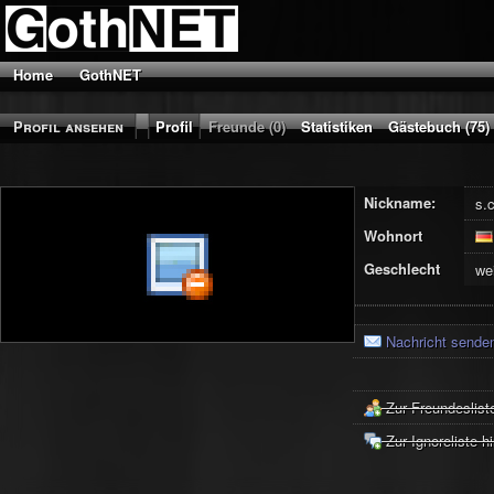
Home
GothNET
Profil ansehen
Profil
Freunde (0)
Statistiken
Gästebuch (75)
Nickname:
s.c
Wohnort
Geschlecht
we
Nachricht sende
Zur Freundeslist
Zur Ignoreliste h