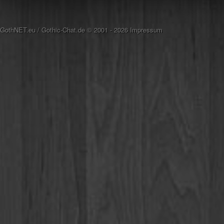
GothNET.eu
/
Gothic-Chat.de
© 2001 - 2026
Impressum