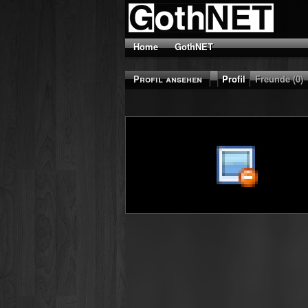
Home
GothNET
Profil ansehen
Profil
Freunde (0)