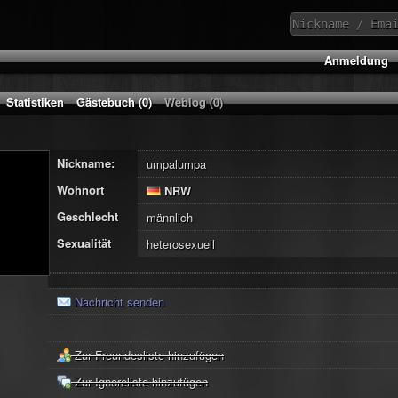
Anmeldung
Statistiken
Gästebuch (0)
Weblog (0)
Nickname:
umpalumpa
Wohnort
NRW
Geschlecht
männlich
Sexualität
heterosexuell
Nachricht senden
Zur Freundesliste hinzufügen
Zur Ignoreliste hinzufügen