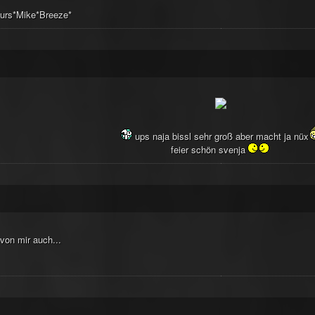
urs*Mike*Breeze*
ups naja bissl sehr groß aber macht ja nüx
feier schön svenja
von mir auch...