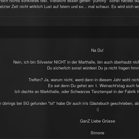
 noch nichts konkretes fest. Vielleicht essen gehen *yummy* Sonst hattest du
letzter Zeit nicht wirklich Lust auf feiern und so... mal schaun. Es wird sich 
Na Du!
Nein, ich bin Silvester NICHT in der Marthalle, bin auch überhaubt nic
Du sicherlich sonst würdest Du ja nicht fragen hmm
Treffen? Ja, warum nicht, werd dann in diesem Jahr wohl nich
Es sei denn Du gehst am 1. Weinacht'stag auch fe
Ich dachte an Markthalle, oder Schwarzes Tanztempel in der Fabrik 
h übrings bei SG gefunden *lol* habe Dir auch in's Gästebuch geschrieben, ab
:(
GanZ Liebe Grüsse
Simone