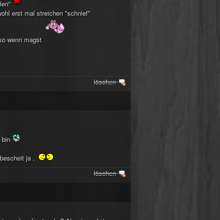
üßen"
hl erst mal streichen *schnief*
r so wenn magst
löschen
a bin
 bescheit ja .
löschen