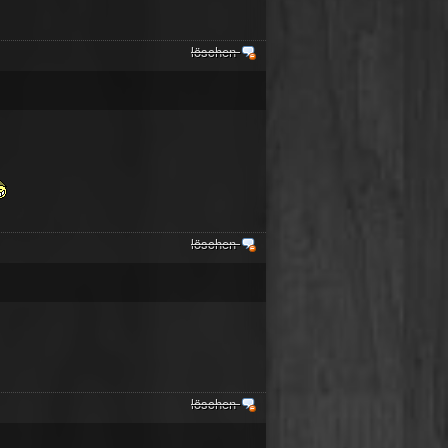
löschen
löschen
löschen