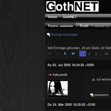
Home
GothNET
Profil ansehen
Profil
Freunde (0)
Eintrag hinzufügen
549 Einträge gefunden, 25 pro Seite, 22 Sei
1
2
3
...
20
Sa 02. Jul 2005 18:34:26 +0200
todsuende
ja, ich wohn
antworten
Do 24. Mär 2005 18:20:55 +0100