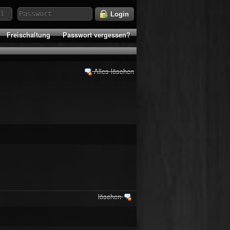
Login
Freischaltung
Passwort vergessen?
Alles löschen
löschen