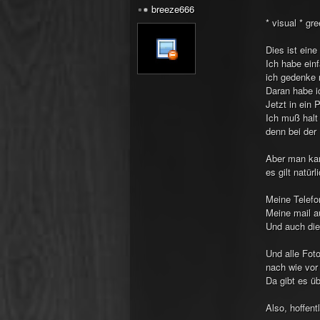
breeze666
* visual * gr
Dies ist eine
Ich habe ein
ich gedenke m
Daran habe i
Jetzt in ein
Ich muß halt 
denn bei der
Aber man kan
es gilt natür
Meine Telefo
Meine mail 
Und auch die
Und alle Fot
nach wie vor
Da gibt es üb
Also, hoffentl