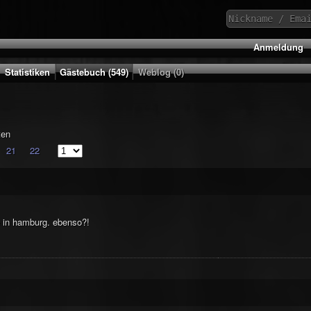
Anmeldung
Statistiken
Gästebuch (549)
Weblog (0)
ten
21
22
e in hamburg. ebenso?!