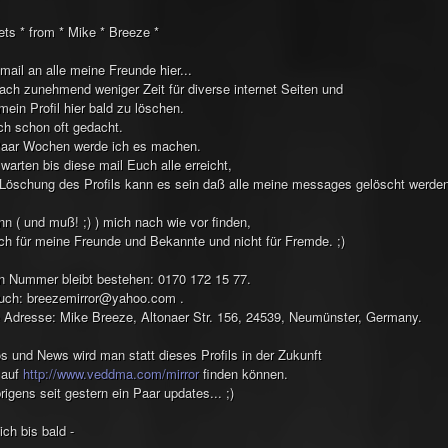
eets * from * Mike * Breeze *
 mail an alle meine Freunde hier...
fach zunehmend weniger Zeit für diverse internet Seiten und
ein Profil hier bald zu löschen.
ch schon oft gedacht.
 Paar Wochen werde ich es machen.
warten bis diese mail Euch alle erreicht,
 Löschung des Profils kann es sein daß alle meine messages gelöscht werden
n ( und muß! ;) ) mich nach wie vor finden,
lich für meine Freunde und Bekannte und nicht für Fremde. ;)
n Nummer bleibt bestehen: 0170 172 15 77.
auch: breezemirror@yahoo.com .
 Adresse: Mike Breeze, Altonaer Str. 156, 24539, Neumünster, Germany.
os und News wird man statt dieses Profils in der Zukunft
 auf
http://www.veddma.com/mirror
finden können.
rigens seit gestern ein Paar updates... ;)
ich bis bald -