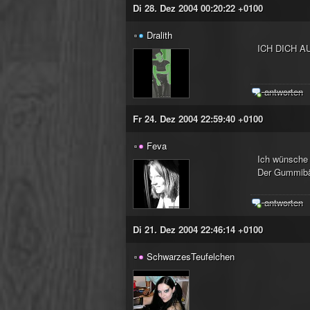
Di 28. Dez 2004 00:20:22 +0100
Dralith
ICH DICH A
antworten
Fr 24. Dez 2004 22:59:40 +0100
Feva
Ich wünsche 
Der Gummibä
antworten
Di 21. Dez 2004 22:46:14 +0100
SchwarzesTeufelchen