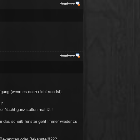
löschen
löschen
igung (wenn es doch nicht soo ist)
k?
ter-Nacht ganz selten mal Di.!
r das scheiß fenster geht immer wieder zu
Bekannten oder Bekannte!!!???