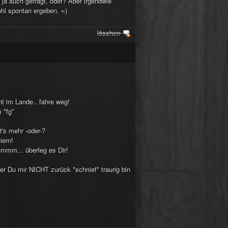
 ja auch gefragt, oder? Aber irgendwie
wohl spontan ergeben. =)
löschen
ht im Lande.. fahre weg!
 *fg*
t's mehr -oder-?
iern!
hmmm... überleg es Dir!
er Du mir NICHT zurück *schnief* traurig bin