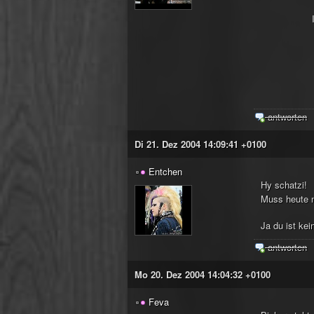
antworten
Di 21. Dez 2004 14:09:41 +0100
Entchen
Hy schatzi!
Muss heute n
Ja du ist kei
antworten
Mo 20. Dez 2004 14:04:32 +0100
Feva