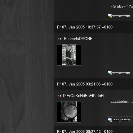
~Grüße~ *Yo
antworten
Fr 07. Jan 2005 10:37:37 +0100
-FunebrisDRONE-
antworten
Fr 07. Jan 2005 03:21:06 +0100
DiErOcKeNdEpFiRsIcH
äääääähm....
antworten
Fr 07. Jan 2005 00:27:42 +0100