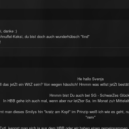
i, danke :)
hnuffel-Keksi, du bist doch auch wunderhübsch *find*
!
He hallo Svenja
ll das jetZt ein WitZ sein? Von wegen hässlich! Hmmm was willst jetZt bestät
Hmmm bist Du auch bei SG - SchwarZes Glüc
In HBB gehe ich auch mal, wenn aber nur letZter Sa. im Monat zu'r Mittelal
 man dieses Smilys hin *kratz am Kopf* im Prinzip weiß ich wie es geht, nu
*nerv*
Evtl. kennst man sich ja aus dem HBB oder wir haben einen gemeinsammen 