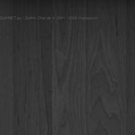
GothNET.eu
/
Gothic-Chat.de
© 2001 - 2026
Impressum