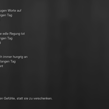
klugen Worte auf
angen Tag
ie edle Regung tot
angen Tag
d
ch immer hungrig an
 langen Tag
nnt
en Gefühle, statt sie zu verschenken.