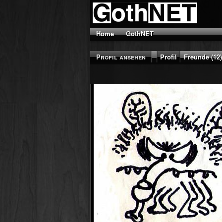
Home
GothNET
Profil ansehen
Profil
Freunde (12)