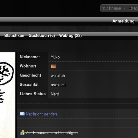
Anmeldung
Statistiken
Gästebuch (6)
Weblog (22)
Nickname:
Yuko
Wohnort
Geschlecht
weiblich
Sexualität
asexuell
Liebes-Status
Nerd
Nachricht senden
Zur Freundesliste hinzufügen