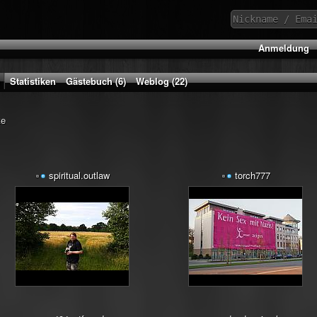
Anmeldung
Statistiken
Gästebuch (6)
Weblog (22)
te
spiritual.outlaw
torch777