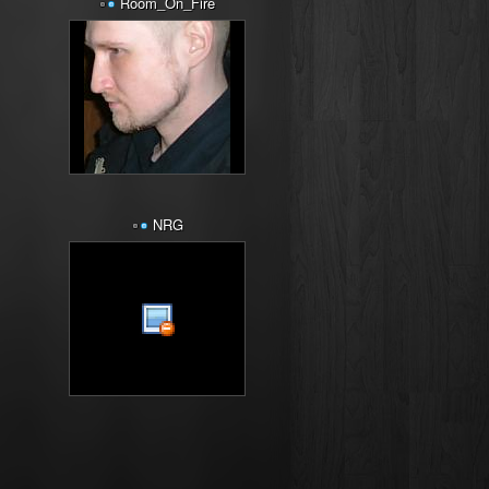
Room_On_Fire
NRG