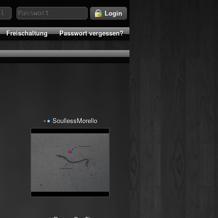
Login
Freischaltung
Passwort vergessen?
SoullessMorello