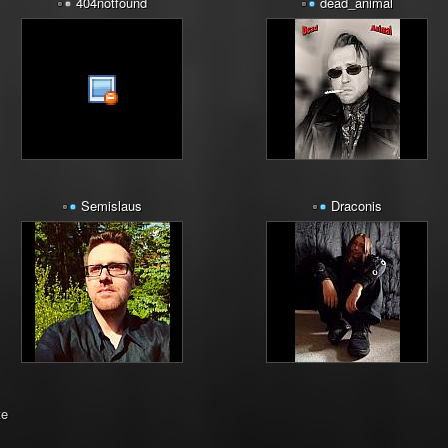
404notfound
dead_animal
Semislaus
Draconis
te